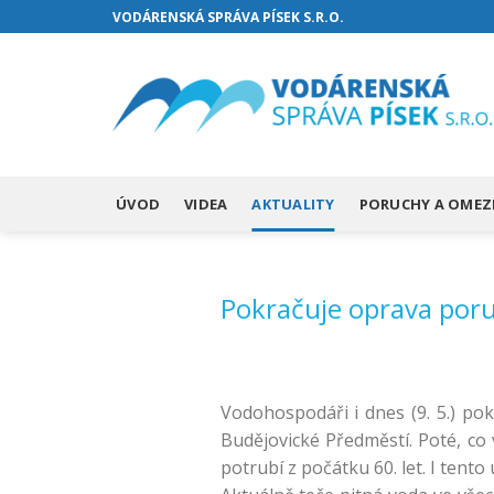
Přejít
VODÁRENSKÁ SPRÁVA PÍSEK S.R.O.
na
web
ÚVOD
VIDEA
AKTUALITY
PORUCHY A OMEZ
Pokračuje oprava por
Vodohospodáři i dnes (9. 5.) pok
Budějovické Předměstí. Poté, co 
potrubí z počátku 60. let. I tent