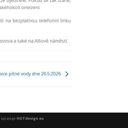
ze ojediněle. Pokud se tak stane,
jakéhokoli omezení.
li na bezplatnou telefonní linku
ovova a také na Alšově náměstí.
vce pitné vody dne 20.5.2026
a spravuje
HOTdesign.eu