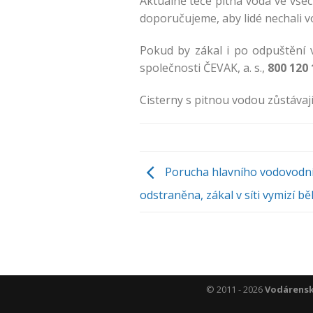
Aktuálně teče pitná voda ve všec
doporučujeme, aby lidé nechali v
Pokud by zákal i po odpuštění v
společnosti ČEVAK, a. s.,
800 120 
Cisterny s pitnou vodou zůstávaj
Porucha hlavního vodovodníh
odstraněna, zákal v síti vymizí 
© 2011 - 2026
Vodárenská