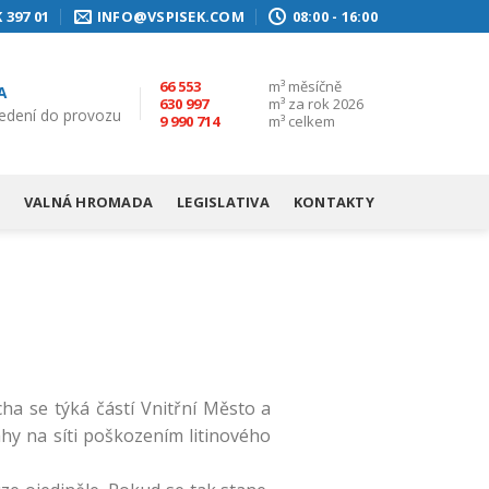
 397 01
INFO@VSPISEK.COM
08:00 - 16:00
66 553
m³ měsíčně
A
630 997
m³ za rok 2026
edení do provozu
9 990 714
m³ celkem
VALNÁ HROMADA
LEGISLATIVA
KONTAKTY
cha se týká částí Vnitřní Město a
ahy na síti poškozením litinového