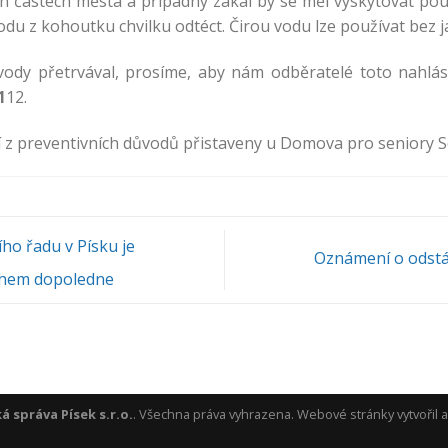
h částech města a případný zákal by se měl vyskytovat pou
odu z kohoutku chvilku odtéct. Čirou vodu lze používat bez 
ody přetrvával, prosíme, aby nám odběratelé toto nahlási
1
12.
í z preventivních důvodů přistaveny u Domova pro seniory S
o řadu v Písku je
Oznámení o odstá
během dopoledne
 správa Písek s.r.o.
. Všechna práva vyhrazena. Webové stránky vytvořil 