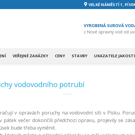
VELKÉ NÁMĚSTÍ 1, PÍSEK
VYROBENÁ SUROVÁ VOD
z Nové úpravny vod od uv
ENÍ
VEŘEJNÉ ZAKÁZKY
CENY
STAVBY
UKAZATELE JAKOSTI
uchy vodovodního potrubí
račují v opravách poruchy na vodovodní síti v Písku. Poru
v pátek večer dokončili předchozí opravu, projevily se zás
o úsek bude třeba vyměnit.