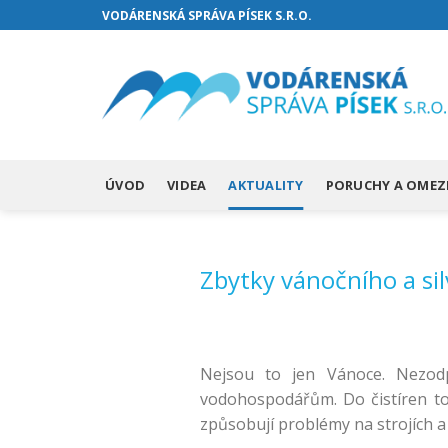
Přejít
VODÁRENSKÁ SPRÁVA PÍSEK S.R.O.
na
web
ÚVOD
VIDEA
AKTUALITY
PORUCHY A OMEZ
Zbytky vánočního a si
Nejsou to jen Vánoce. Nezodpo
vodohospodářům. Do čistíren tot
způsobují problémy na strojích a