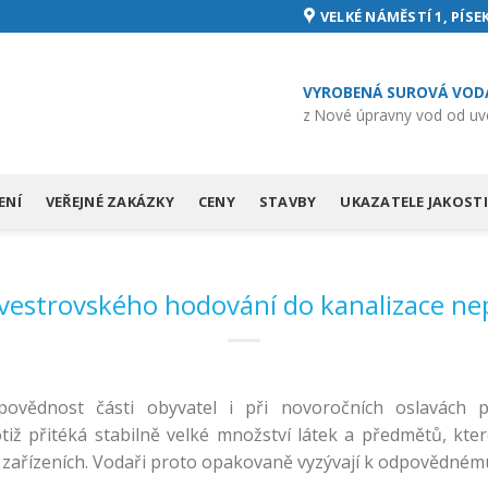
VELKÉ NÁMĚSTÍ 1, PÍSEK
VYROBENÁ SUROVÁ VOD
z Nové úpravny vod od uv
ENÍ
VEŘEJNÉ ZAKÁZKY
CENY
STAVBY
UKAZATELE JAKOSTI
lvestrovského hodování do kanalizace nep
vědnost části obyvatel i při novoročních oslavách pr
iž přitéká stabilně velké množství látek a předmětů, kt
 zařízeních. Vodaři proto opakovaně vyzývají k odpovědném