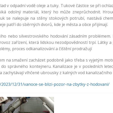
d v odpadní vodě oleje a tuky. Tukové částice se při ochlaze
niká odolný materiál, který ho může zneprůchodnit. Hrou
Tuk se nalepuje na stěny stokových potrubí, nastává chem
leje patří do sběrných dvorů, kde je města a obce přijímají.
ního nebo silvestrovského hodování zásadním problémem. N
rovoz zařízení, která lidskou nezodpovědností trpí. Látky 
blémy, proces odkanalizování a čištění prodražují
ukem na smažení zacházet podobně jako třeba s vyjetým mot
 do správného kontejneru. Kanalizace je v posledních let
a zachytávají vlhčené ubrousky z kalných vod kanalizačního 
z/2023/12/31/vanoce-se-blizi-pozor-na-zbytky-z-hodovani/