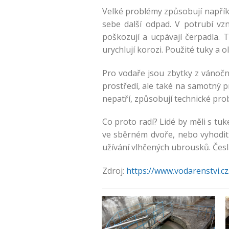
Velké problémy způsobují napříkla
sebe další odpad. V potrubí vz
poškozují a ucpávají čerpadla. 
urychlují korozi. Použité tuky a o
Pro vodaře jsou zbytky z vánoč
prostředí, ale také na samotný p
nepatří, způsobují technické pro
Co proto radí? Lidé by měli s t
ve sběrném dvoře, nebo vyhodit
užívání vlhčených ubrousků. Česl
Zdroj:
https://www.vodarenstvi.c