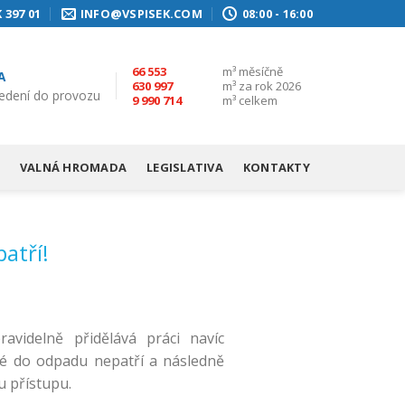
 397 01
INFO@VSPISEK.COM
08:00 - 16:00
66 553
m³ měsíčně
A
630 997
m³ za rok 2026
edení do provozu
9 990 714
m³ celkem
VALNÁ HROMADA
LEGISLATIVA
KONTAKTY
atří!
avidelně přidělává práci navíc
eré do odpadu nepatří a následně
u přístupu.