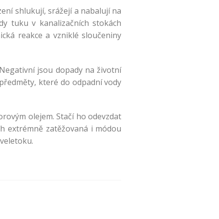
ní shlukují, srážejí a nabalují na
dy tuku v kanalizačních stokách
ická reakce a vzniklé sloučeniny
egativní jsou dopady na životní
a předměty, které do odpadní vody
orovým olejem. Stačí ho odevzdat
ech extrémně zatěžovaná i módou
veletoku.